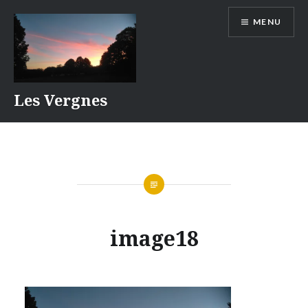
Aller
MENU
au
contenu
Les Vergnes
image18