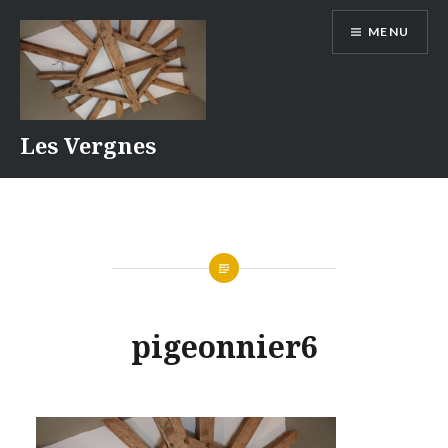
Aller
MENU
au
contenu
Les Vergnes
pigeonnier6